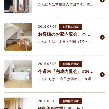
した！
こんにちは営業部の濱田です。昨日
はＳ様の上棟（むねあげ）と現場で
の打ち合わせでした。梅雨の合間で
いいお天気でした。 S様と初めてお
2016.07.09
会いしたのは昨年の1
お客様のお家
お客様のお家内覧会、本日
17時まで開催しています！
こんにちは。本日・明日（7/9・
10）の2日間、明石市硯町にて『お
客様のお家完成内覧会』を開催して
います。 朝、雨がひどかったので
2016.07.05
心配だっ
お客様のお家
今週末『完成内覧会』のN様
邸へ！
こんにちは。 今日は朝から、今週末
（7/9・10）に『お客様のお家内覧
会』を開催するN様邸の写真撮影に
行ってきました（●＾o＾●） お施主
2016.06.30
様
お客様のお家
N様邸を訪問しました！