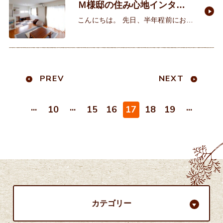
Ｍ様邸の住み心地インタビ
ューへ・・・！
こんにちは。 先日、半年程前にお引
渡しさせていただいたＭ様邸へお家
の住み心地を伺いに、インタビュー
へ行って来ました。 完成内覧会
PREV
NEXT
...
...
...
10
15
16
17
18
19
カテゴリー