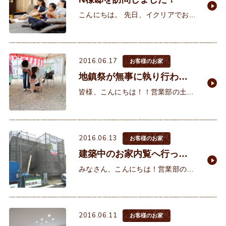
こんにちは。 先日、イクリアでお家
を建ててくれたN様邸へ行ってきま
した。N様ご家族、変わらずお元気
な様子で「どうぞ～」と出迎えてく
2016.06.17
れました♪
お客様のお家
地鎮祭が無事に執り行われ
ました！
皆様、こんにちは！！営業部の土井
です。 先週の土曜日、大久保町でＫ
様邸の地鎮祭に参加させて頂きまし
た。 初めてＫ様にお会いしたの
2016.06.13
お客様のお家
建築中のお家内覧へ行って
きました！
みなさん、こんにちは！営業部の齋
田です(^_^)/ 先週の土曜日、大久保
町で建築中のＴ様と一緒に、お家の
見学へ行ってきました！
2016.06.11
お客様のお家