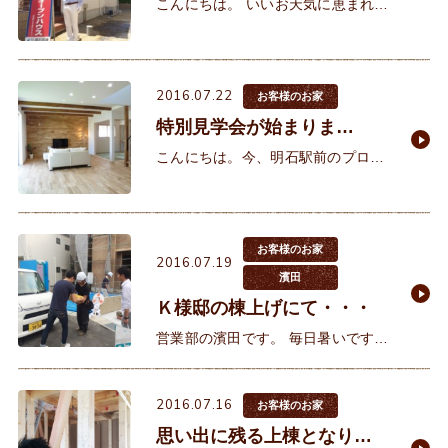
ります！
こんにちは。 いいお天気に恵まれま
した！！ 今日・明日（7/23・24）
の2日間、ご施主様のご厚意により
『完成内覧会』を開催しておりま
2016.07.22
す！
お客様のお家
特別見学会が始まりま
す！！
こんにちは。今、明石駅前のプロジ
ェクトがどんどん進んでいる中、 明
石市って、知れば知るほどとっても
いい街だなぁ～と感じる今日この頃
です（●＾o＾●）
お客様のお家
2016.07.19
濱田
Ｋ様邸の棟上げにて・・・
営業部の濱田です。 毎日暑いですね
～(+o+)先日、Ｋ様の棟上げに立ち
会って参りました。 お施主様のご
2016.07.16
主人様と棟梁の顔合わせ。ご
お客様のお家
思い出に残る上棟となりま