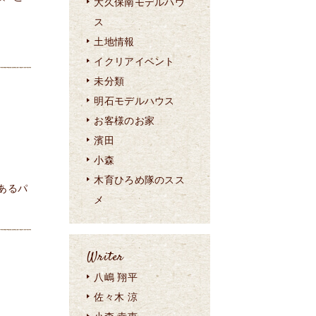
大久保南モデルハウ
ス
土地情報
イクリアイベント
未分類
明石モデルハウス
お客様のお家
濱田
小森
木育ひろめ隊のスス
あるパ
メ
Writer
八嶋 翔平
佐々木 涼