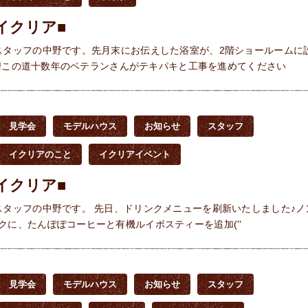
イクリア■
スタッフの中野です。先月末にお伝えした浴室が、2階ショールームに
^^)!この道十数年のベテランさんがテキパキと工事を進めてください
見学会
モデルハウス
お知らせ
スタッフ
イクリアのこと
イクリアイベント
イクリア■
スタッフの中野です。 先日、ドリンクメニューを刷新いたしました♪ノ
クに、たんぽぽコーヒーと有機ルイボスティーを追加(''
見学会
モデルハウス
お知らせ
スタッフ