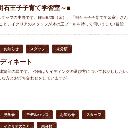
明石王子子育て学習室～■
スタッフの中野です。昨日6/29（金）、「明石王子子育て学習室」さ
こと、イクリアのスタッフが木の玉プールを持って伺いました♪普段
お知らせ
スタッフ
未分類
ーディネート
建築部の巽です。 今回はサイディングの選び方についてお話ししたい
んな方とお打ち合わせをしていますが
見学会
モデルハウス
お知らせ
スタッフ
イクリアのこと
未分類