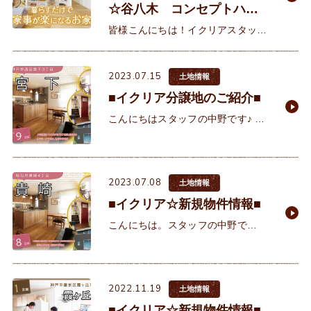
☆谷八木 コンセプトハウ
ス☆
皆様こんにちは！イクリアスタッフ
の秋村です。 先日モデルハウス掃除
に行った帰りに、現在工事中の谷八
2023.07.15
木コンセプトハウスの様子を見に行
土地情報
きました♪既に階段が
■イクリア分譲地のご紹介■
こんにちはスタッフの中野です♪ 本
日も暑い中、ご来店・ご来場ありが
とうございます。梅雨明け前ですが
朝から気温もぐんぐん上がる夏らし
2023.07.08
い日が増えてきました
土地情報
■イクリア☆新規物件情報■
こんにちは。スタッフの中野で
す！ 梅雨明けも近いだろう今日この
頃。皆さまいかがお過ごしでしょう
か。 エアコンの効いた室内にいると
2022.11.19
わかりかねる
土地情報
■イクリア☆新規物件情報■