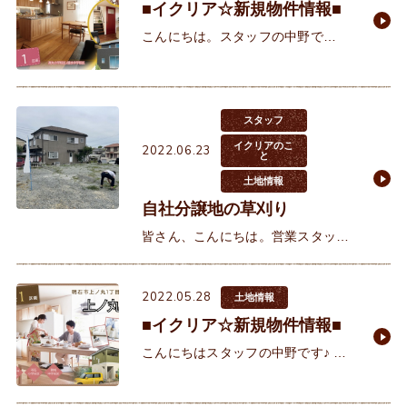
■イクリア☆新規物件情報■
こんにちは。スタッフの中野で
す！ 7/16・7/17・7/18と、世の中3
連休ですね～！！ 関東にいる後輩か
ら、「関西に帰って来るので集まり
スタッフ
イクリアのこ
2022.06.23
と
土地情報
自社分譲地の草刈り
皆さん、こんにちは。営業スタッフ
の西野です。 営業の仕事の一つに、
月に一度スタッフ全員で自社の分譲
2022.05.28
地の雑草が生えていないか？ごみで
土地情報
汚れていないか？とチ
■イクリア☆新規物件情報■
こんにちはスタッフの中野です♪ 新
緑が綺麗な季節。イクリアの窓から
見える明石公園がとても綺麗なこの