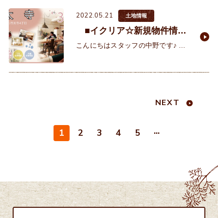
頃ですが、皆様いかがお過ごしでし
2022.05.21
ょうか。
土地情報
■イクリア☆新規物件情報
■
こんにちはスタッフの中野です♪ 5
月といえば税金納付の時期！すでに
下旬となりましたが、皆様いかがお
過ごしでしょうか。 私はといいます
と、「毎
NEXT
...
1
2
3
4
5