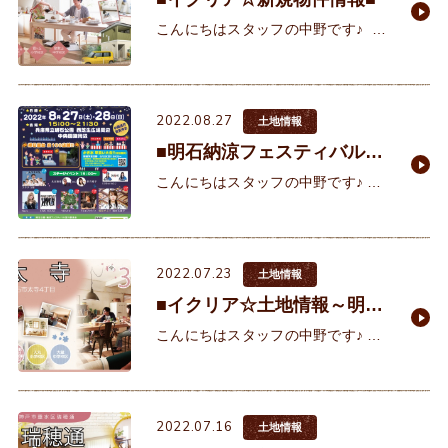
こんにちはスタッフの中野です♪ さ
て、本日は物件のご紹介です。■イ
クリアタウン霞ヶ丘 限定1区画■明
石海峡大橋を望む絶景地！山陽電鉄
2022.08.27
本線霞ヶ丘駅徒歩
土地情報
■明石納涼フェスティバル
2022 in明石公園■
こんにちはスタッフの中野です♪ 夏
の暑さも和らぎ始めたこの頃。皆様
いかがお過ごしでしょうか。私はと
いいますと暑いのも寒いのも苦手で
2022.07.23
すが、涼しくなった夜
土地情報
■イクリア☆土地情報～明石
駅周辺～■
こんにちはスタッフの中野です♪ 出
社後、ＰＣを起動して出勤簿をつけ
るのが業務の第一歩なのですが、今
朝は起動に10分かかりました(*´Д｀)
2022.07.16
夏バテでしょ
土地情報